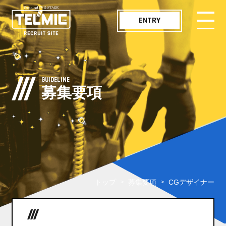
ENTRY
メッセージ
MESSAGE
GUIDELINE
募集要項
仕事紹介
WORKS
職種紹介
JOB LIST
社員インタビュー
INTERVIEW
トップ
募集要項
CGデザイナー
テルミックボイス
TELMIC VOICE
「想いどおり」の空間を映像で
職場紹介
ENVIRONMENT