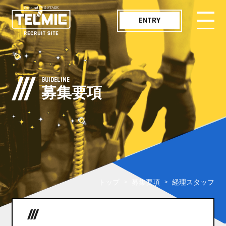
ENTRY
メッセージ
MESSAGE
GUIDELINE
募集要項
仕事紹介
WORKS
職種紹介
JOB LIST
社員インタビュー
INTERVIEW
トップ
募集要項
経理スタッフ
テルミックボイス
TELMIC VOICE
常に迅速で正確な処理がマスト
職場紹介
ENVIRONMENT