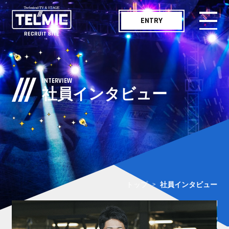
ENTRY
メッセージ
MESSAGE
INTERVIEW
社員インタビュー
仕事紹介
WORKS
職種紹介
JOB LIST
社員インタビュー
INTERVIEW
トップ
社員インタビュー
テルミックボイス
TELMIC VOICE
職場紹介
ENVIRONMENT