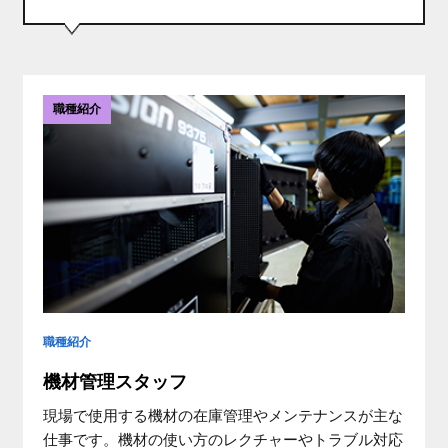
募集要項
GUIDELINE
職種紹介
よくあるご質問
FAQ
ENTRY
職種紹介
機材管理スタッフ
現場で使用する機材の在庫管理やメンテナンスが主な
仕事です。機材の使い方のレクチャーやトラブル対応