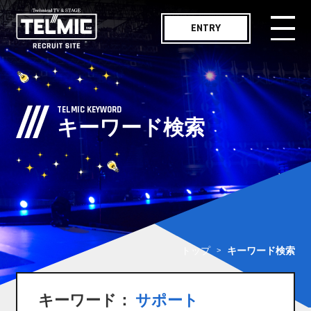
ENTRY
メッセージ
MESSAGE
TELMIC KEYWORD
キーワード検索
仕事紹介
WORKS
職種紹介
JOB LIST
社員インタビュー
INTERVIEW
トップ
キーワード検索
テルミックボイス
TELMIC VOICE
キーワード：
サポート
職場紹介
ENVIRONMENT