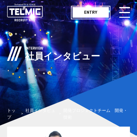
ENTRY
メッセージ
MESSAGE
INTERVIEW
社員インタビュー
仕事紹介
WORKS
職種紹介
JOB LIST
社員インタビュー
INTERVIEW
トッ
社員インタビュ
開発プロジェクトチーム 開発・
テルミックボイス
TELMIC VOICE
プ
ー
技術
職場紹介
ENVIRONMENT