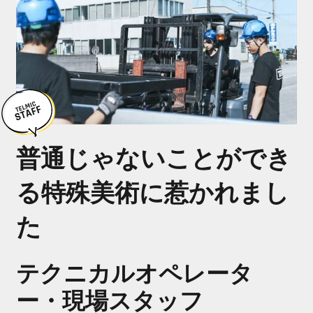
募集要項
GUIDELINE
よくあるご質問
FAQ
ENTRY
普通じゃないことができ
る特殊美術に惹かれまし
た
テクニカルオペレータ
ー・現場スタッフ