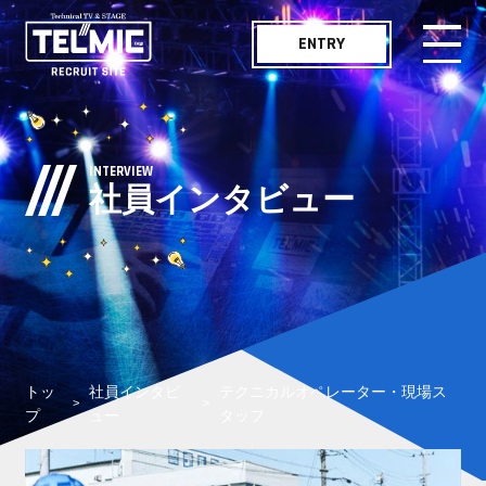
ENTRY
メッセージ
MESSAGE
INTERVIEW
社員インタビュー
仕事紹介
WORKS
職種紹介
JOB LIST
社員インタビュー
INTERVIEW
トッ
社員インタビ
テクニカルオペレーター・現場ス
テルミックボイス
TELMIC VOICE
プ
ュー
タッフ
職場紹介
ENVIRONMENT