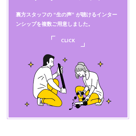
裏方スタッフの “生の声” が聴けるインター
ンシップを
複数ご用意しました。
CLICK