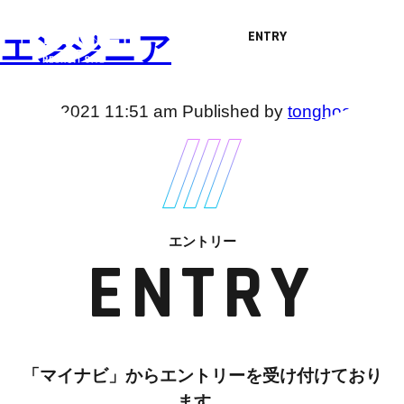
ENTRY
エンジニア
メッセージ
MESSAGE
12月 1, 2021 11:51 am
Published by
tonghoa
Categorised in:
仕事紹介
WORKS
This post was written by tonghoa
職種紹介
JOB LIST
検索
エントリー
ENTRY
社員インタビュー
INTERVIEW
テルミックボイス
TELMIC VOICE
「マイナビ」からエントリーを受け付けており
職場紹介
ENVIRONMENT
ます。