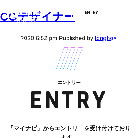
ENTRY
CGデザイナー
メッセージ
MESSAGE
1月 23, 2020 6:52 pm
Published by
tonghoa
Categorised in:
仕事紹介
WORKS
This post was written by tonghoa
職種紹介
JOB LIST
検索
エントリー
ENTRY
社員インタビュー
INTERVIEW
テルミックボイス
TELMIC VOICE
「マイナビ」からエントリーを受け付けており
職場紹介
ENVIRONMENT
ます。