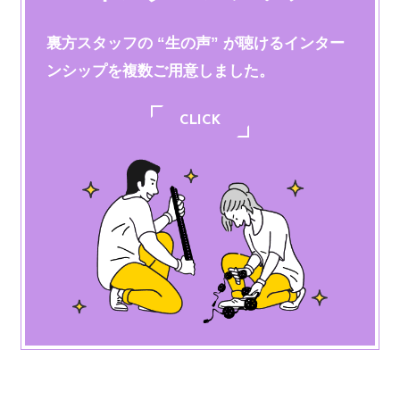
裏方スタッフの “生の声” が聴けるインター
ンシップを
複数ご用意しました。
CLICK