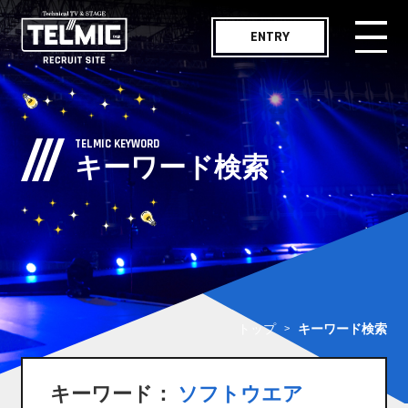
ENTRY
メッセージ
MESSAGE
TELMIC KEYWORD
キーワード検索
仕事紹介
WORKS
職種紹介
JOB LIST
社員インタビュー
INTERVIEW
トップ
キーワード検索
テルミックボイス
TELMIC VOICE
キーワード：
ソフトウエア
職場紹介
ENVIRONMENT