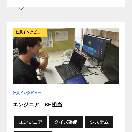
募集要項
GUIDELINE
社員インタビュー
よくあるご質問
FAQ
ENTRY
社員インタビュー
エンジニア SE担当
エンジニア
クイズ番組
システム