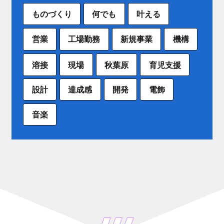
ものづくり
何でも
叶える
営業
工場勤務
新規事業
機構
溶接
現場
秋葉原
育児支援
設計
達成感
開発
電飾
音楽