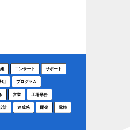
番組
コンサート
サポート
番組
プログラム
る
営業
工場勤務
設計
達成感
開発
電飾