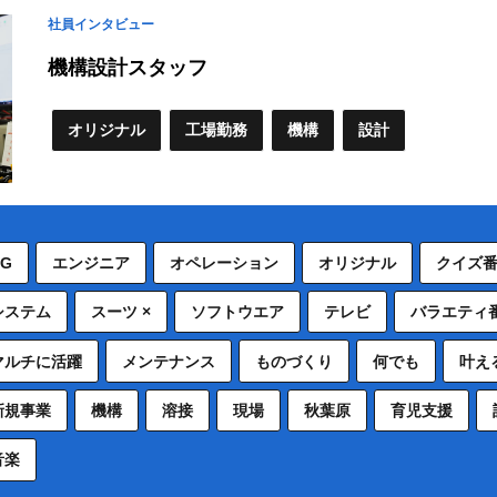
社員インタビュー
機構設計スタッフ
オリジナル
工場勤務
機構
設計
CG
エンジニア
オペレーション
オリジナル
クイズ
システム
スーツ ×
ソフトウエア
テレビ
バラエティ
マルチに活躍
メンテナンス
ものづくり
何でも
叶え
新規事業
機構
溶接
現場
秋葉原
育児支援
音楽