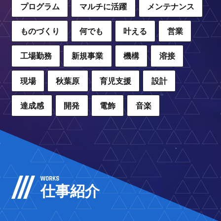
プログラム
マルチに活躍
メンテナンス
ものづくり
何でも
叶える
営業
工場勤務
新規事業
機構
溶接
現場
秋葉原
育児支援
設計
達成感
開発
電飾
音楽
WORKS
仕事紹介