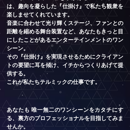
は、
趣向を凝らした『仕掛け』で私たち観衆を
募集要項
楽しませてくれています。
GUIDELINE
音楽に合わせて光り輝くステージ、ファンとの
距離を縮める舞台装置など、
あなたもきっと目
よくあるご質問
FAQ
にしたことがあるエンターテインメントのワン
シーン。
その『仕掛け』を実現させるためにクライアン
ENTRY
トの要望に耳を傾け、イチからつくりあげて提
供する。
これが私たちテルミックの仕事です。
あなたも 唯一無二のワンシーンをカタチにす
る、裏方のプロフェッショナルを目指してみま
せんか。