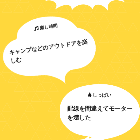
癒し時間
キャンプなどのアウトドアを楽
しむ
しっぱい
配
線
を
間
違
え
て
モ
ー
タ
ー
壊
し
を
た