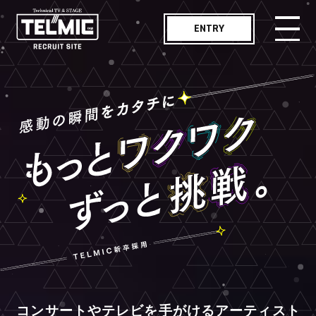
ENTRY
メッセージ
MESSAGE
仕事紹介
WORKS
職種紹介
JOB LIST
社員インタビュー
INTERVIEW
テルミックボイス
TELMIC VOICE
職場紹介
ENVIRONMENT
コンサートやテレビを手がけるアーティスト