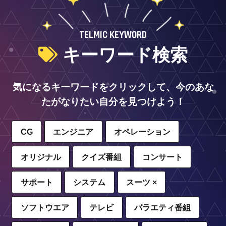
TELMIC KEYWORD
キーワード検索
気になるキーワードをクリックして、今のあな
たがなりたい自分を見つけよう！
CG
エンジニア
オペレーション
オリジナル
クイズ番組
コンサート
サポート
システム
スーツ ×
ソフトウエア
テレビ
バラエティ番組