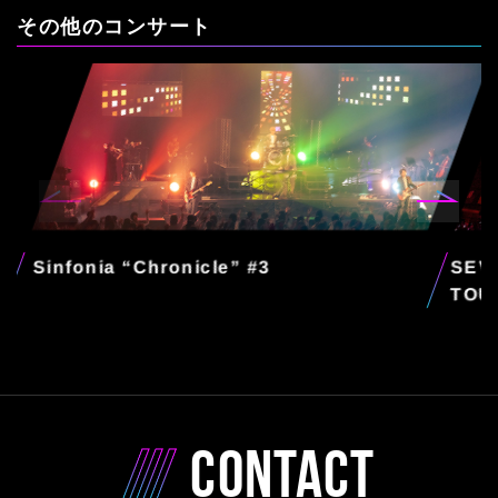
その他のコンサート
Sinfonia “Chronicle” #3
SEV
TOU
CONTACT