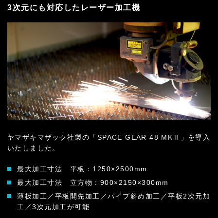
3次元にも対応したレーザー加工機
ヤマザキマザック社製の「SPACE GEAR 48 MKⅡ」を導入
いたしました。
最大加工寸法 平板：1250×2500mm
最大加工寸法 立方物：900×2150×300mm
薄板加工／平板開先加工／パイプ斜め加工／平板2次元加
工／3次元加工が可能